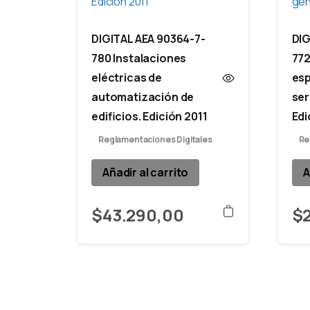
DIGITAL AEA 90364-7-
DIG
780 Instalaciones
772
eléctricas de
es
automatización de
ser
edificios. Edición 2011
Edi
Reglamentaciones Digitales
Re
Añadir al carrito
A
$
43.290,00
$