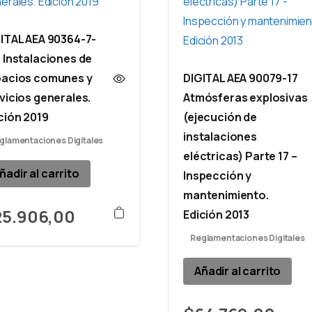
magnitudes
de
ITAL AEA 90364-7-
puesta
 Instalaciones de
a
pacios comunes y
DIGITAL AEA 90079-17
tierra
vicios generales.
Atmósferas explosivas
(resistividades,
ción 2019
(ejecución de
resistencias,
instalaciones
impedancias
glamentaciones Digitales
eléctricas) Parte 17 –
y
ñadir al carrito
Inspección y
gradientes).
mantenimiento.
Edición
25.906,00
Edición 2013
2021
quantity
Reglamentaciones Digitales
Añadir al carrito