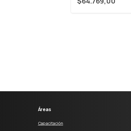
$
64.769,00
Áreas
Capacitación