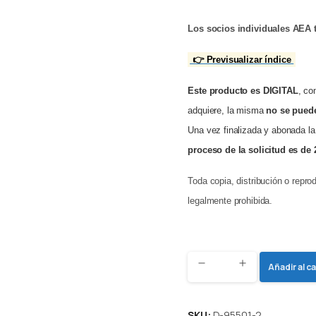
Los socios individuales AEA t
👉 Previsualizar índice
Este producto es DIGITAL
, co
adquiere, la misma
no se puede
Una vez finalizada y abonada la
proceso de la solicitud es de 
Toda copia, distribución o repro
legalmente prohibida.
DIGITAL
Añadir al ca
AEA
95501-
SKU:
D-95501-2