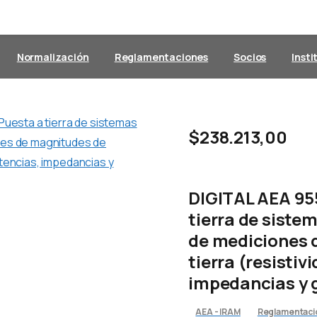
Normalización
Reglamentaciones
Socios
Insti
$
238.213,00
DIGITAL AEA 95
tierra de sistem
de mediciones 
tierra (resistiv
impedancias y g
AEA - IRAM
Reglamentacio